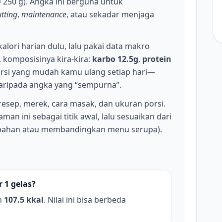
 250 g). Angka ini berguna untuk
utting
,
maintenance
, atau sekadar menjaga
kalori harian dulu, lalu pakai data makro
 komposisinya kira-kira:
karbo 12.5g
,
protein
porsi yang mudah kamu ulang setiap hari—
daripada angka yang “sempurna”.
 resep, merek, cara masak, dan ukuran porsi.
man ini sebagai titik awal, lalu sesuaikan dari
bahan atau membandingkan menu serupa).
 1 gelas?
h
107.5 kkal
. Nilai ini bisa berbeda