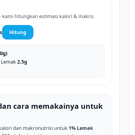
 kami hitungkan estimasi kalori & makro.
s
Hitung
.0g)
 Lemak
2.5g
 dan cara memakainya untuk
kalori dan makronutrisi untuk
1% Lemak