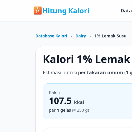
Hitung Kalori
Data
Database Kalori
›
Dairy
›
1% Lemak Susu
Kalori 1% Lemak
Estimasi nutrisi
per takaran umum
(
1 
Kalori
107.5
kkal
per
1 gelas
(≈ 250 g)