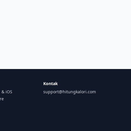
Kontak
 & iOS
support@hitungkalori.com
ore