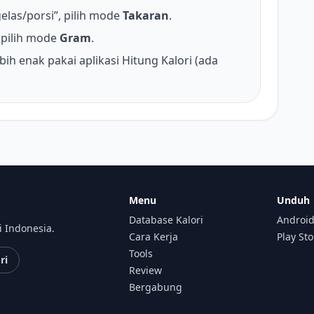
elas/porsi”, pilih mode
Takaran
.
pilih mode
Gram
.
bih enak pakai aplikasi Hitung Kalori (ada
Menu
Unduh
Database Kalori
Android
i Indonesia.
Cara Kerja
Play St
Tools
ri
Review
Bergabung