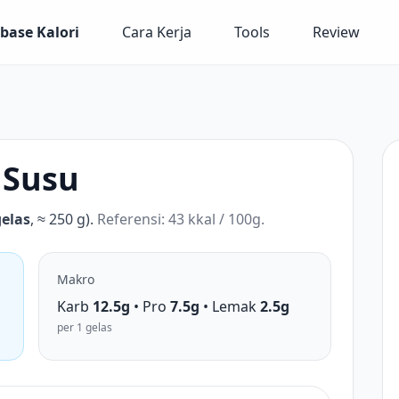
base Kalori
Cara Kerja
Tools
Review
 Susu
gelas
, ≈ 250 g).
Referensi: 43 kkal / 100g.
Makro
Karb
12.5g
• Pro
7.5g
• Lemak
2.5g
per 1 gelas