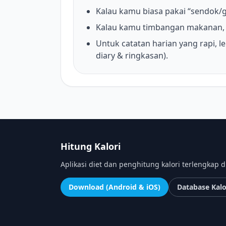
Kalau kamu biasa pakai “sendok/g
Kalau kamu timbangan makanan, 
Untuk catatan harian yang rapi, le
diary & ringkasan).
Hitung Kalori
Aplikasi diet dan penghitung kalori terlengkap d
Download (Android & iOS)
Database Kalo