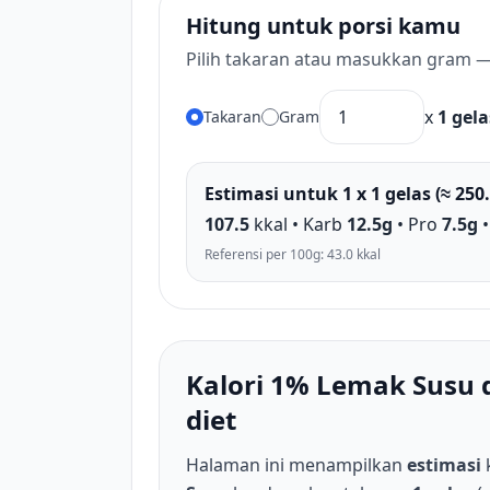
Hitung untuk porsi kamu
Pilih takaran atau masukkan gram —
x
1 gela
Takaran
Gram
Estimasi untuk 1 x 1 gelas (≈ 250
107.5
kkal • Karb
12.5g
• Pro
7.5g
•
Referensi per 100g: 43.0 kkal
Kalori 1% Lemak Susu
diet
Halaman ini menampilkan
estimasi