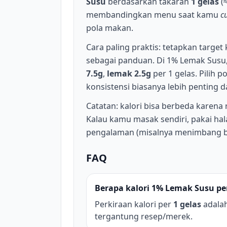
Susu
berdasarkan takaran
1 gelas
(≈
membandingkan menu saat kamu
c
pola makan.
Cara paling praktis: tetapkan target 
sebagai panduan. Di 1% Lemak Susu,
7.5g
,
lemak 2.5g
per 1 gelas. Pilih 
konsistensi biasanya lebih penting 
Catatan: kalori bisa berbeda karena
Kalau kamu masak sendiri, pakai hala
pengalaman (misalnya menimbang 
FAQ
Berapa kalori 1% Lemak Susu per
Perkiraan kalori per
1 gelas
adala
tergantung resep/merek.