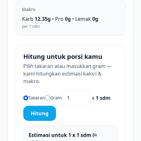
Makro
Karb
12.35g
• Pro
0g
• Lemak
0g
per 1 sdm
Hitung untuk porsi kamu
Pilih takaran atau masukkan gram —
kami hitungkan estimasi kalori &
makro.
x
1 sdm
Takaran
Gram
Hitung
Estimasi untuk 1 x 1 sdm (≈