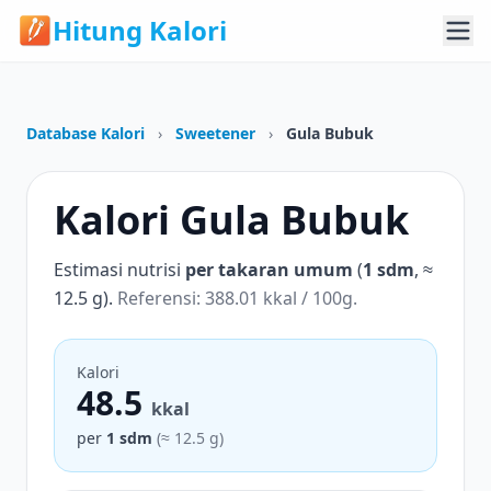
Hitung Kalori
Database Kalori
›
Sweetener
›
Gula Bubuk
Kalori Gula Bubuk
Estimasi nutrisi
per takaran umum
(
1 sdm
, ≈
12.5 g).
Referensi: 388.01 kkal / 100g.
Kalori
48.5
kkal
per
1 sdm
(≈ 12.5 g)