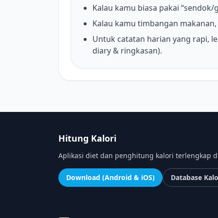
Kalau kamu biasa pakai “sendok/g
Kalau kamu timbangan makanan, 
Untuk catatan harian yang rapi, le
diary & ringkasan).
Hitung Kalori
Aplikasi diet dan penghitung kalori terlengkap d
Download (Android & iOS)
Database Kalo