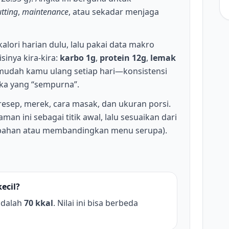
utting
,
maintenance
, atau sekadar menjaga
kalori harian dulu, lalu pakai data makro
sinya kira-kira:
karbo 1g
,
protein 12g
,
lemak
ng mudah kamu ulang setiap hari—konsistensi
gka yang “sempurna”.
 resep, merek, cara masak, dan ukuran porsi.
man ini sebagai titik awal, lalu sesuaikan dari
bahan atau membandingkan menu serupa).
kecil?
dalah
70 kkal
. Nilai ini bisa berbeda