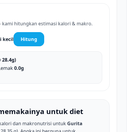
 kami hitungkan estimasi kalori & makro.
i kecil
Hitung
≈ 28.4g)
Lemak
0.0g
a memakainya untuk diet
kalori dan makronutrisi untuk
Gurita
 28.35 g). Angka ini berguna untuk