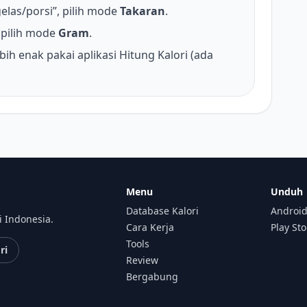
elas/porsi”, pilih mode
Takaran
.
pilih mode
Gram
.
bih enak pakai aplikasi Hitung Kalori (ada
Menu
Unduh
Database Kalori
Android
i Indonesia.
Cara Kerja
Play St
Tools
ri
Review
Bergabung