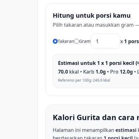
Hitung untuk porsi kamu
Pilih takaran atau masukkan gram —
x
1 pors
Takaran
Gram
Estimasi untuk 1 x 1 porsi kecil (
70.0
kkal • Karb
1.0g
• Pro
12.0g
• 
Referensi per 100g: 246.9 kkal
Kalori Gurita dan car
Halaman ini menampilkan
estimasi
berdasarkan takaran
1 porsi kecil
(≈