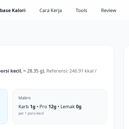
base Kalori
Cara Kerja
Tools
Review
porsi kecil
, ≈ 28.35 g).
Referensi: 246.91 kkal /
Makro
Karb
1g
• Pro
12g
• Lemak
0g
per 1 porsi kecil