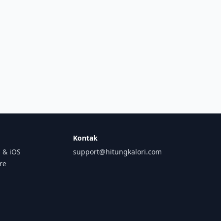
Kontak
 & iOS
support@hitungkalori.com
ore