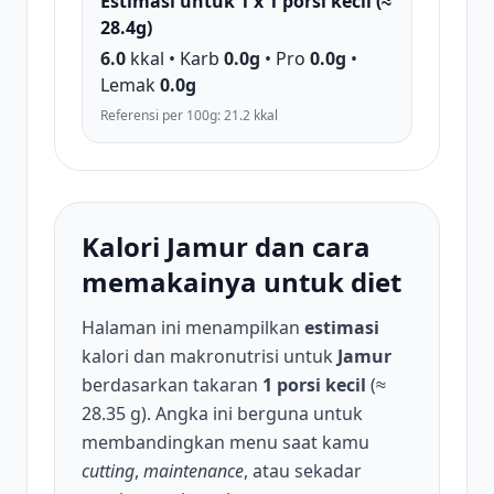
Estimasi untuk 1 x 1 porsi kecil (≈
28.4g)
6.0
kkal • Karb
0.0g
• Pro
0.0g
•
Lemak
0.0g
Referensi per 100g: 21.2 kkal
Kalori Jamur dan cara
memakainya untuk diet
Halaman ini menampilkan
estimasi
kalori dan makronutrisi untuk
Jamur
berdasarkan takaran
1 porsi kecil
(≈
28.35 g). Angka ini berguna untuk
membandingkan menu saat kamu
cutting
,
maintenance
, atau sekadar