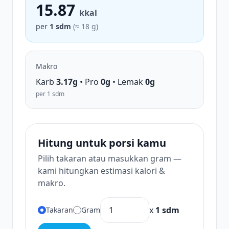
15.87
kkal
per
1 sdm
(≈ 18 g)
Makro
Karb
3.17g
• Pro
0g
• Lemak
0g
per 1 sdm
Hitung untuk porsi kamu
Pilih takaran atau masukkan gram —
kami hitungkan estimasi kalori &
makro.
x
1 sdm
Takaran
Gram