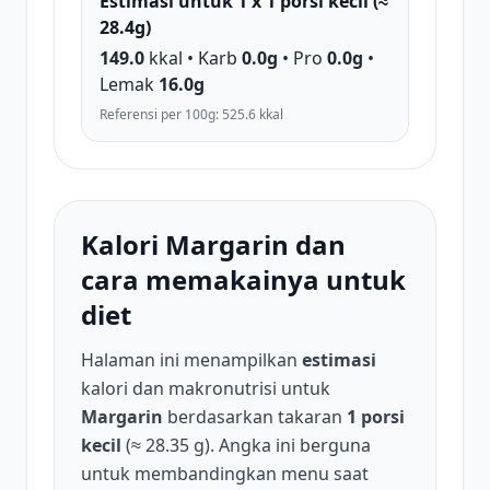
Estimasi untuk 1 x 1 porsi kecil (≈
28.4g)
149.0
kkal • Karb
0.0g
• Pro
0.0g
•
Lemak
16.0g
Referensi per 100g: 525.6 kkal
Kalori Margarin dan
cara memakainya untuk
diet
Halaman ini menampilkan
estimasi
kalori dan makronutrisi untuk
Margarin
berdasarkan takaran
1 porsi
kecil
(≈ 28.35 g). Angka ini berguna
untuk membandingkan menu saat