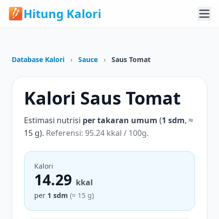
Hitung Kalori
Database Kalori
›
Sauce
›
Saus Tomat
Kalori Saus Tomat
Estimasi nutrisi
per takaran umum
(
1 sdm
, ≈
15 g).
Referensi: 95.24 kkal / 100g.
Kalori
14.29
kkal
per
1 sdm
(≈ 15 g)