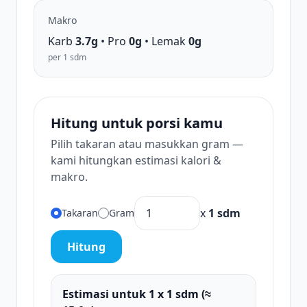
Makro
Karb
3.7g
• Pro
0g
• Lemak
0g
per 1 sdm
Hitung untuk porsi kamu
Pilih takaran atau masukkan gram —
kami hitungkan estimasi kalori &
makro.
x
1 sdm
Takaran
Gram
Hitung
Estimasi untuk 1 x 1 sdm (≈