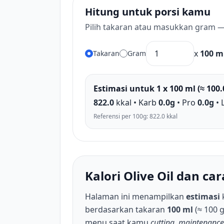
Hitung untuk porsi kamu
Pilih takaran atau masukkan gram —
x
100 m
Takaran
Gram
Estimasi untuk 1 x 100 ml (≈ 100.
822.0
kkal • Karb
0.0g
• Pro
0.0g
• 
Referensi per 100g: 822.0 kkal
Kalori Olive Oil dan c
Halaman ini menampilkan
estimasi
berdasarkan takaran
100 ml
(≈ 100 
menu saat kamu
cutting
,
maintenance