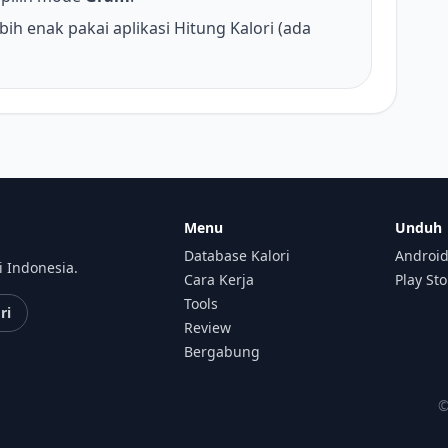
bih enak pakai aplikasi Hitung Kalori (ada
Menu
Unduh
Database Kalori
Android
i Indonesia.
Cara Kerja
Play St
Tools
ri
Review
Bergabung
©