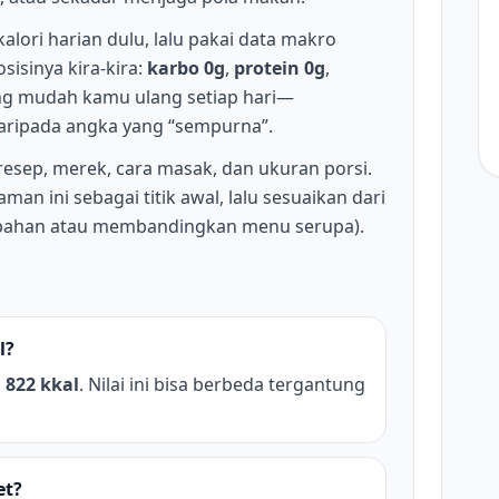
kalori harian dulu, lalu pakai data makro
sisinya kira-kira:
karbo 0g
,
protein 0g
,
yang mudah kamu ulang setiap hari—
daripada angka yang “sempurna”.
 resep, merek, cara masak, dan ukuran porsi.
man ini sebagai titik awal, lalu sesuaikan dari
bahan atau membandingkan menu serupa).
l?
h
822 kkal
. Nilai ini bisa berbeda tergantung
et?