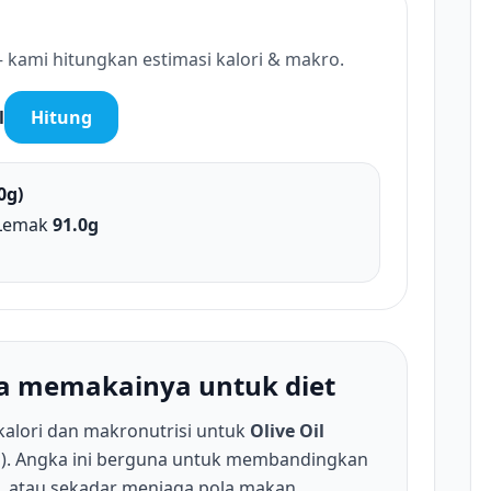
 kami hitungkan estimasi kalori & makro.
l
Hitung
0g)
Lemak
91.0g
ara memakainya untuk diet
kalori dan makronutrisi untuk
Olive Oil
g). Angka ini berguna untuk membandingkan
, atau sekadar menjaga pola makan.