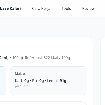
base Kalori
Cara Kerja
Tools
Review
0 ml
, ≈ 100 g).
Referensi: 822 kkal / 100g.
Makro
Karb
0g
• Pro
0g
• Lemak
91g
per 100 ml