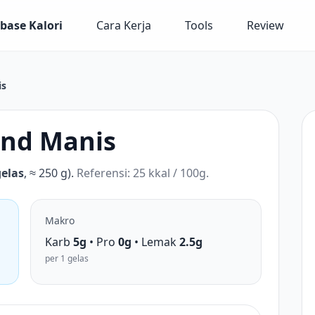
base Kalori
Cara Kerja
Tools
Review
is
ond Manis
gelas
, ≈ 250 g).
Referensi: 25 kkal / 100g.
Makro
Karb
5g
• Pro
0g
• Lemak
2.5g
per 1 gelas