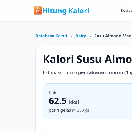
Hitung Kalori
Data
Database Kalori
›
Dairy
›
Susu Almond Man
Kalori Susu Alm
Estimasi nutrisi
per takaran umum
(
1 
Kalori
62.5
kkal
per
1 gelas
(≈ 250 g)