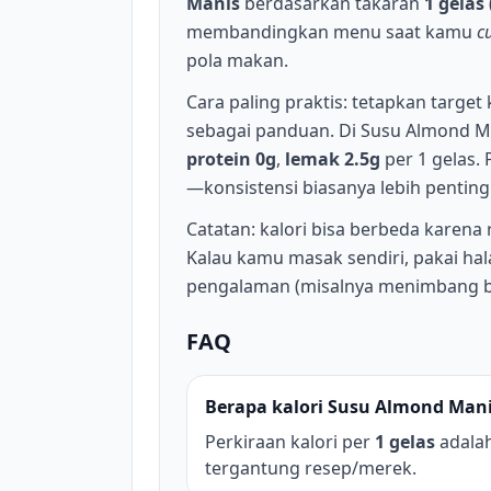
Manis
berdasarkan takaran
1 gelas
membandingkan menu saat kamu
c
pola makan.
Cara paling praktis: tetapkan target 
sebagai panduan. Di Susu Almond Ma
protein 0g
,
lemak 2.5g
per 1 gelas. 
—konsistensi biasanya lebih pentin
Catatan: kalori bisa berbeda karena
Kalau kamu masak sendiri, pakai hala
pengalaman (misalnya menimbang 
FAQ
Berapa kalori Susu Almond Manis
Perkiraan kalori per
1 gelas
adala
tergantung resep/merek.