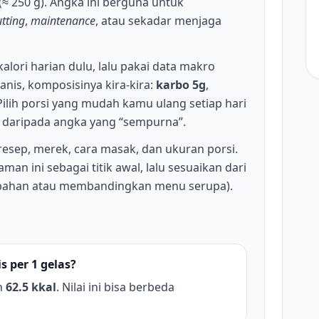
(≈ 250 g). Angka ini berguna untuk
utting
,
maintenance
, atau sekadar menjaga
kalori harian dulu, lalu pakai data makro
nis, komposisinya kira-kira:
karbo 5g
,
Pilih porsi yang mudah kamu ulang setiap hari
g daripada angka yang “sempurna”.
 resep, merek, cara masak, dan ukuran porsi.
man ini sebagai titik awal, lalu sesuaikan dari
bahan atau membandingkan menu serupa).
 per 1 gelas?
h
62.5 kkal
. Nilai ini bisa berbeda