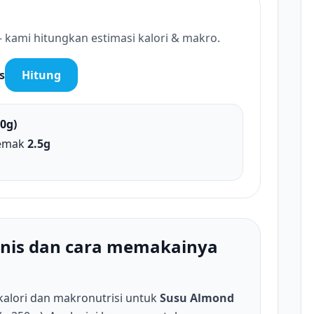
 kami hitungkan estimasi kalori & makro.
s
Hitung
.0g)
Lemak
2.5g
anis dan cara memakainya
kalori dan makronutrisi untuk
Susu Almond