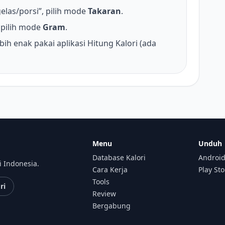
elas/porsi”, pilih mode
Takaran
.
pilih mode
Gram
.
bih enak pakai aplikasi Hitung Kalori (ada
Menu
Unduh
Database Kalori
Android
i Indonesia.
Cara Kerja
Play St
Tools
ri
Review
Bergabung