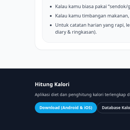
Kalau kamu biasa pakai “sendok/g
Kalau kamu timbangan makanan, 
Untuk catatan harian yang rapi, le
diary & ringkasan).
Hitung Kalori
Aplikasi diet dan penghitung kalori terlengkap d
Download (Android & iOS)
Database Kalo