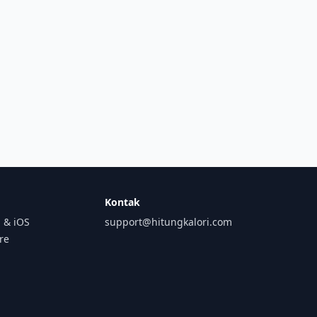
Kontak
 & iOS
support@hitungkalori.com
ore