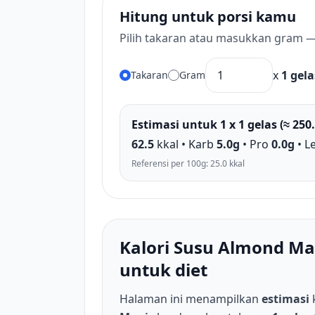
Hitung untuk porsi kamu
Pilih takaran atau masukkan gram —
x
1 gela
Takaran
Gram
Estimasi untuk 1 x 1 gelas (≈ 250
62.5
kkal • Karb
5.0g
• Pro
0.0g
• 
Referensi per 100g: 25.0 kkal
Kalori Susu Almond M
untuk diet
Halaman ini menampilkan
estimasi